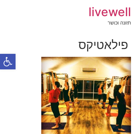
livewell
תזונה וכושר
פילאטיקס
פתח סרגל