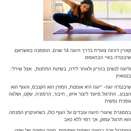
.קארין דורגה צועדת בדרך היוגה 14 שנים. הוסמכה באשראם
שיבננדה באיי הבהאמס
.וליוגה לנשים בהריון ולאחר לידה, בשיטת התחנות, אצל שירלי
בנטואיץ
שיבננדה יוגה- "יוגה היא אומנות, המזרן הוא הקנבס, והגוף הוא
הצבע.. התרגול מיועד ליצור איזון , חיבור, הרמוניה, שקט, ושלווה
גופנית נפשית
.במסגרת שיעורי היוגה עובדים על הגוף כולו, כשהעיקרון המנחה
הוא תרגול עמוק, אך רפוי ללא כאב
המתרגל זוכה בחוויה גשמית ושמימית. חוויה עמוקה של שקט