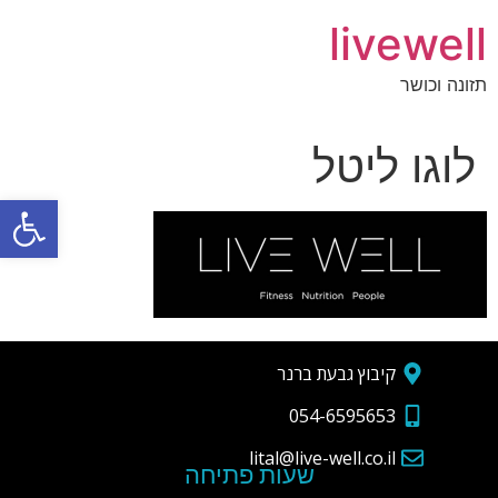
livewell
תזונה וכושר
לוגו ליטל
פתח סרגל
קיבוץ גבעת ברנר
054-6595653
lital@live-well.co.il
שעות פתיחה