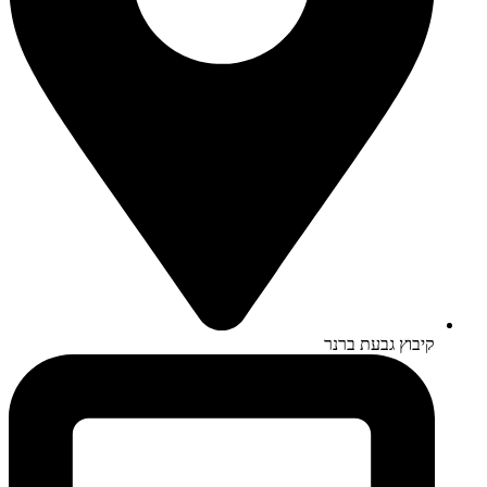
קיבוץ גבעת ברנר