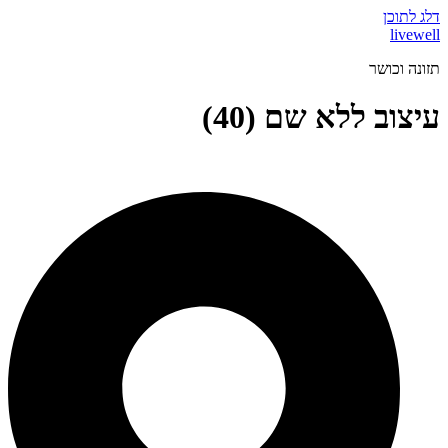
דלג לתוכן
livewell
תזונה וכושר
עיצוב ללא שם (40)