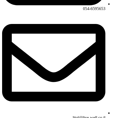
054-6595653
lital@live-well.co.il