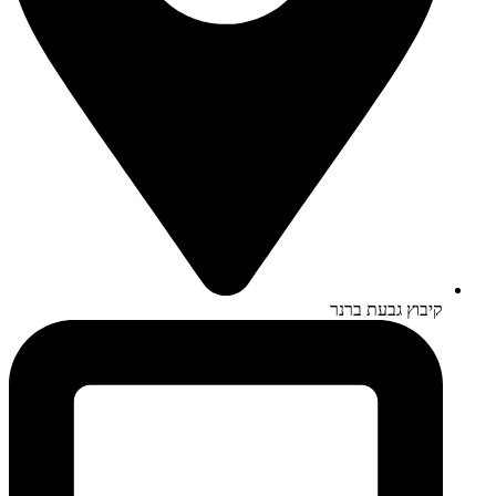
קיבוץ גבעת ברנר