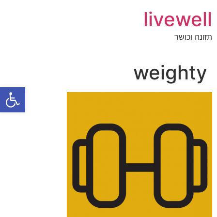
livewell
תזונה וכושר
weighty
פתח סרגל