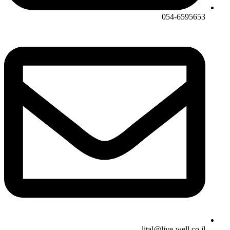
054-6595653
lital@live-well.co.il