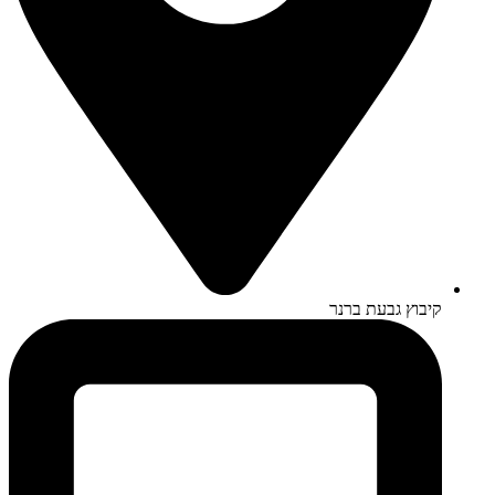
קיבוץ גבעת ברנר