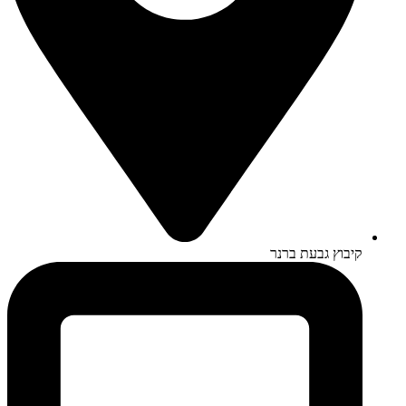
קיבוץ גבעת ברנר