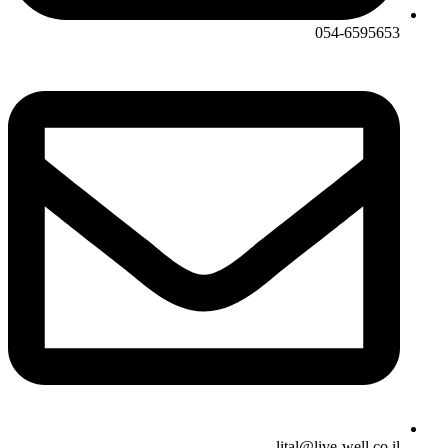
054-6595653
lital@live-well.co.il